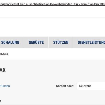
ngebot richtet sich ausschließlich an Gewerbekunden. Ein Verkauf an Privatkun
 SCHALUNG
GERÜSTE
STÜTZEN
DIENSTLEISTUN
AMAX
AX
gefunden
Sortiert nach:
Relevanz
r