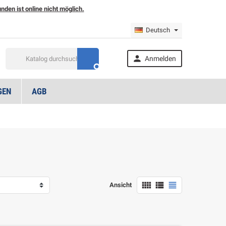
den ist online nicht möglich.
Deutsch

Anmelden

GEN
AGB



Ansicht