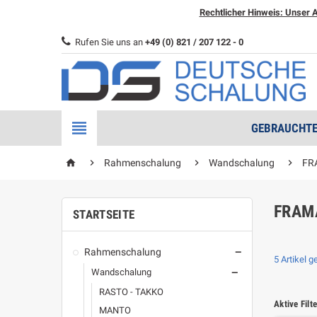
Rechtlicher Hinweis: Unser A
Rufen Sie uns an
+49 (0) 821 / 207 122 - 0

GEBRAUCHTE
home



Rahmenschalung
Wandschalung
FR
FRAM
STARTSEITE
Rahmenschalung

5 Artikel 
Wandschalung

RASTO - TAKKO
Aktive Filte
MANTO