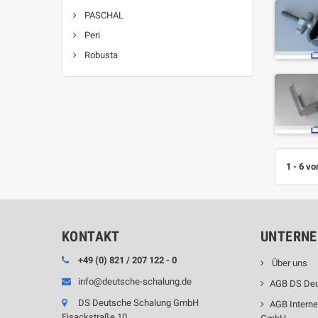
PASCHAL
Peri
Robusta
1 - 6 vo
KONTAKT
UNTERN
+49 (0) 821 / 207 122 - 0
Über uns
info@deutsche-schalung.de
AGB DS De
DS Deutsche Schalung GmbH
AGB Intern
Eisackstraße 10