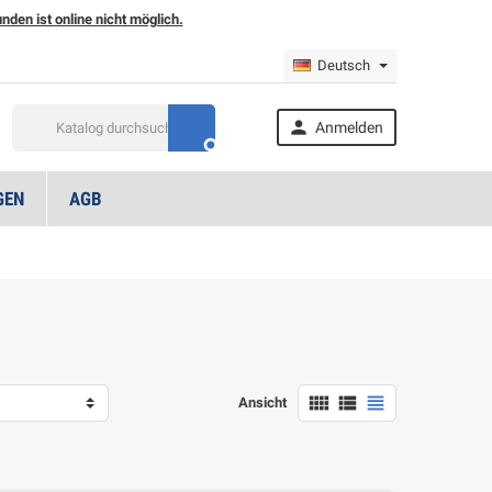
den ist online nicht möglich.
Deutsch

Anmelden

GEN
AGB



Ansicht