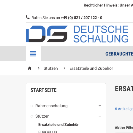
Rechtlicher Hinweis: Unser A
Rufen Sie uns an
+49 (0) 821 / 207 122 - 0

GEBRAUCHTE
home


Stützen
Ersatzteile und Zubehör
ERSA
STARTSEITE
Rahmenschalung

6 Artikel 
Stützen

Ersatzteile und Zubehör
Aktive Filte
EUROPLUS