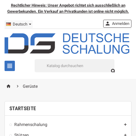
Rechtlicher Hinweis: Unser Angebot richtet sich ausschließlich an
Gewerbekunden. Ein Verkauf an Privatkunden ist online nicht möglich.

Anmelden
Deutsch


home

Gerüste
STARTSEITE
Rahmenschalung

Stützen
