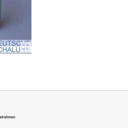

kalrahmen