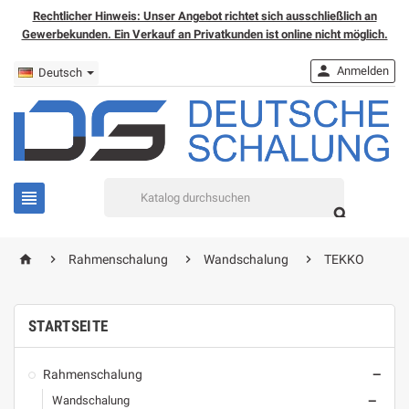
Rechtlicher Hinweis: Unser Angebot richtet sich ausschließlich an
Gewerbekunden. Ein Verkauf an Privatkunden ist online nicht möglich.

Anmelden
Deutsch


home



Rahmenschalung
Wandschalung
TEKKO
STARTSEITE
Rahmenschalung

Wandschalung
