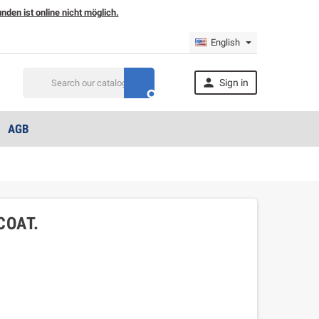
den ist online nicht möglich.
English

Sign in

AGB
COAT.