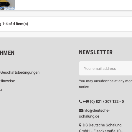
 1-4 of 4 item(s)
NEWSLETTER
EHMEN
 Geschäftsbedingungen
 Hinweise
You may unsubscribe at any moment
notice.
tz
m
+49 (0) 821 / 207 122 - 0
info@deutsche-
schalung.de
DS Deutsche Schalung
GmbH, - Eisackstraße 10 -