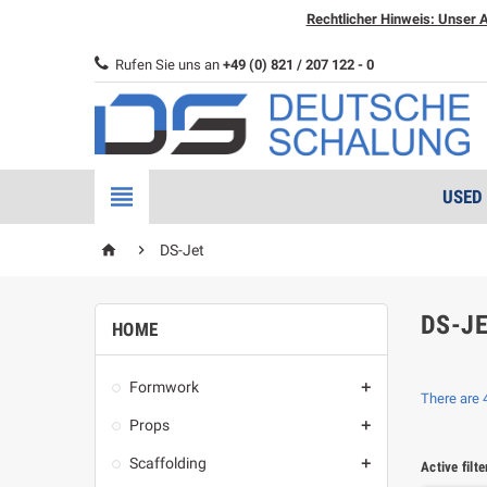
Rechtlicher Hinweis: Unser A
Rufen Sie uns an
+49 (0) 821 / 207 122 - 0

USED
home

DS-Jet
DS-J
HOME
Formwork

There are 
Props

Scaffolding

Active filte