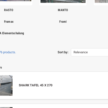
RASTO
MANTO
Framax
Frami
 Elementschalung
76 products.
Sort by:
Relevance
rs
SHARK TAFEL 45 X 270