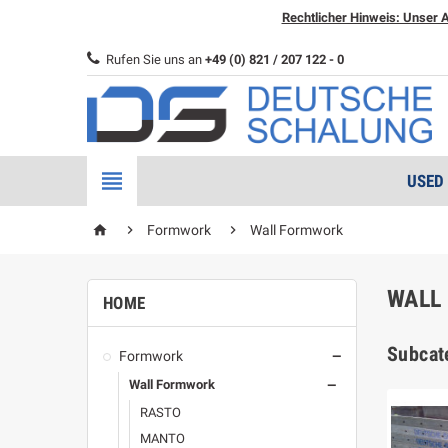
Rechtlicher Hinweis: Unser A
Rufen Sie uns an
+49 (0) 821 / 207 122 - 0

USED
home


Formwork
Wall Formwork
WALL
HOME
Subcat
Formwork

Wall Formwork

RASTO
MANTO