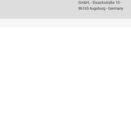
GmbH, - Eisackstraße 10 -
86165 Augsburg - Germany