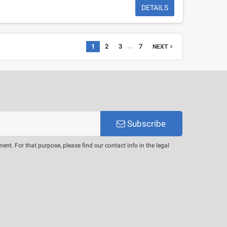
DETAILS
…
1
2
3
7
NEXT

Subscribe
. For that purpose, please find our contact info in the legal