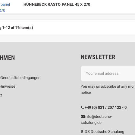
HÜNNEBECK RASTO PANEL 45 X 270
 1-12 of 76 item(s)
NEWSLETTER
EHMEN
 Geschäftsbedingungen
 Hinweise
You may unsubscribe at any moment
notice.
tz
m
+49 (0) 821 / 207 122 - 0
info@deutsche-
schalung.de
DS Deutsche Schalung