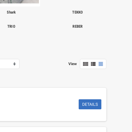
Shark
TEKKO
TRIO
REBER



View
DETAILS