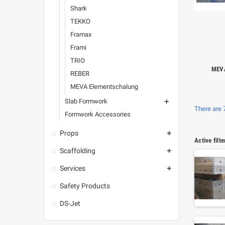
Shark
TEKKO
Framax
Frami
TRIO
MEVA
REBER
MEVA Elementschalung
Slab Formwork

There are 
Formwork Accessories
Props

Active filte
Scaffolding

Services

Safety Products
DS-Jet