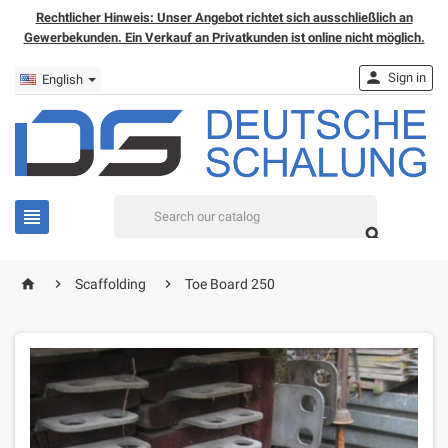
Rechtlicher Hinweis: Unser Angebot richtet sich ausschließlich an
Gewerbekunden. Ein Verkauf an Privatkunden ist online nicht möglich.

Sign in
English


home


Scaffolding
Toe Board 250