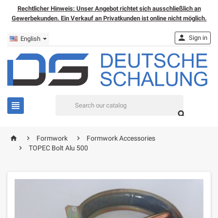
Rechtlicher Hinweis: Unser Angebot richtet sich ausschließlich an
Gewerbekunden. Ein Verkauf an Privatkunden ist online nicht möglich.

Sign in
English


home


Formwork
Formwork Accessories

TOPEC Bolt Alu 500