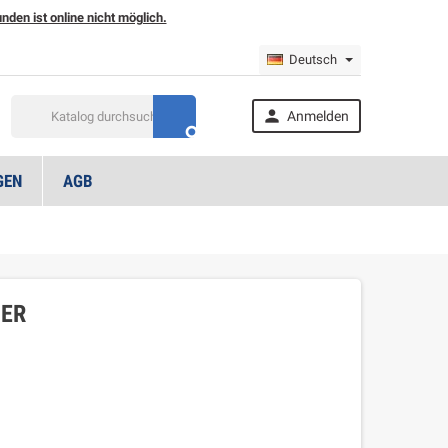
den ist online nicht möglich.
Deutsch

Anmelden

GEN
AGB
ER