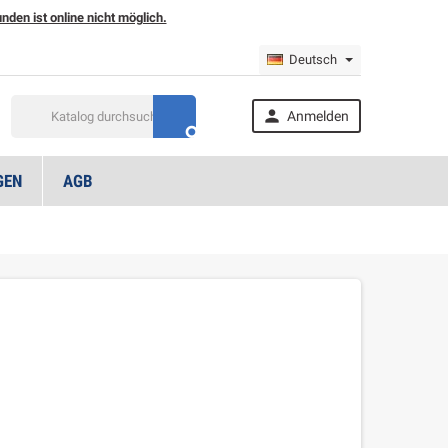
den ist online nicht möglich.
Deutsch

Anmelden

GEN
AGB